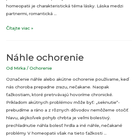
homeopatii je charakteristická téma lásky. Láska medzi
partnermi, romantická …
CRATAEGUS
Čítajte viac »
LAEVIGATA
Náhle ochorenie
Od
Mirka
/
Ochorenie
Označenie náhle alebo akútne ochorenie používame, keď
nás choroba prepadne zrazu, nečakane. Naopak
ťažkostiam, ktoré pretrvávajú hovoríme chronické.
Príkladom akútnych problémov môže byť: „seknutie“-
prebudíme a ráno a z rôznych dôvodov nemôžeme otočiť
hlavu, akýkoľvek pohyb chrbta je veľmi bolestivý.
prechladnutie náhla bolesť hrdla a iné náhle, nečakané
problémy V homeopatii však na tieto ťažkosti …