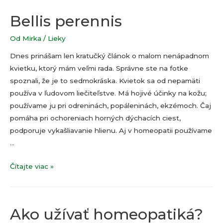
Bellis perennis
Od
Mirka
/
Lieky
Dnes prinášam len kratučký článok o malom nenápadnom
kvietku, ktorý mám veľmi rada. Správne ste na fotke
spoznali, že je to sedmokráska. Kvietok sa od nepamäti
používa v ľudovom liečiteľstve. Má hojivé účinky na kožu;
používame ju pri odreninách, popáleninách, ekzémoch. Čaj
pomáha pri ochoreniach horných dýchacích ciest,
podporuje vykašliavanie hlienu. Aj v homeopatii používame
…
Bellis
Čítajte viac »
perennis
Ako užívať homeopatiká?