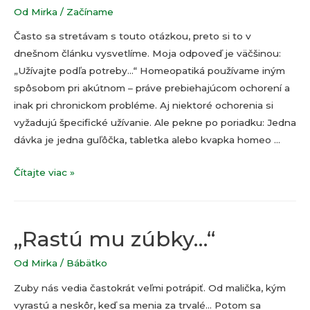
Od
Mirka
/
Začíname
Často sa stretávam s touto otázkou, preto si to v
dnešnom článku vysvetlíme. Moja odpoveď je väčšinou:
„Užívajte podľa potreby…“ Homeopatiká používame iným
spôsobom pri akútnom – práve prebiehajúcom ochorení a
inak pri chronickom probléme. Aj niektoré ochorenia si
vyžadujú špecifické užívanie. Ale pekne po poriadku: Jedna
dávka je jedna guľôčka, tabletka alebo kvapka homeo …
Ako
Čítajte viac »
užívať
homeopatiká?
„Rastú mu zúbky…“
Od
Mirka
/
Bábätko
Zuby nás vedia častokrát veľmi potrápiť. Od malička, kým
vyrastú a neskôr, keď sa menia za trvalé… Potom sa