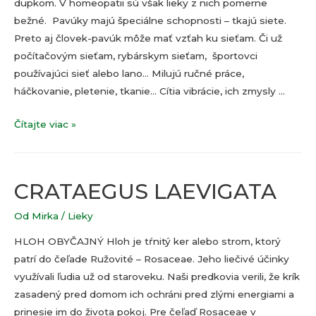
dupkom. V homeopatii sú však lieky z nich pomerne
bežné. Pavúky majú špeciálne schopnosti – tkajú siete.
Preto aj človek-pavúk môže mať vzťah ku sieťam. Či už
počítačovým sieťam, rybárskym sieťam, športovci
používajúci sieť alebo lano… Milujú ručné práce,
háčkovanie, pletenie, tkanie… Cítia vibrácie, ich zmysly …
Pavúčie
Čítajte viac »
lieky
CRATAEGUS LAEVIGATA
Od
Mirka
/
Lieky
HLOH OBYČAJNÝ Hloh je tŕnitý ker alebo strom, ktorý
patrí do čeľade Ružovité – Rosaceae. Jeho liečivé účinky
využívali ľudia už od staroveku. Naši predkovia verili, že krík
zasadený pred domom ich ochráni pred zlými energiami a
prinesie im do života pokoj. Pre čeľaď Rosaceae v