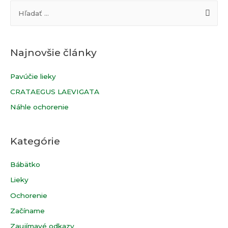
H
článkoch
ľ
a
d
Najnovšie články
a
ť
Pavúčie lieky
:
CRATAEGUS LAEVIGATA
Náhle ochorenie
Kategórie
Bábätko
Lieky
Ochorenie
Začíname
Zaujímavé odkazy