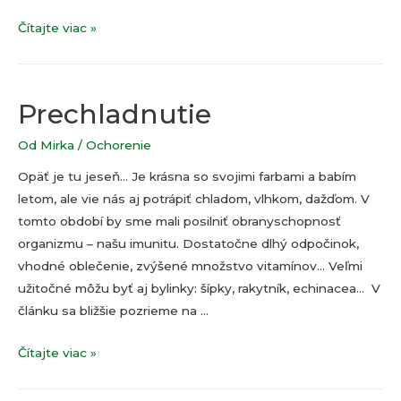
Náhle
Čítajte viac »
ochorenie
Prechladnutie
Od
Mirka
/
Ochorenie
Opäť je tu jeseň… Je krásna so svojimi farbami a babím
letom, ale vie nás aj potrápiť chladom, vlhkom, dažďom. V
tomto období by sme mali posilniť obranyschopnosť
organizmu – našu imunitu. Dostatočne dlhý odpočinok,
vhodné oblečenie, zvýšené množstvo vitamínov… Veľmi
užitočné môžu byť aj bylinky: šípky, rakytník, echinacea… V
článku sa bližšie pozrieme na …
Prechladnutie
Čítajte viac »