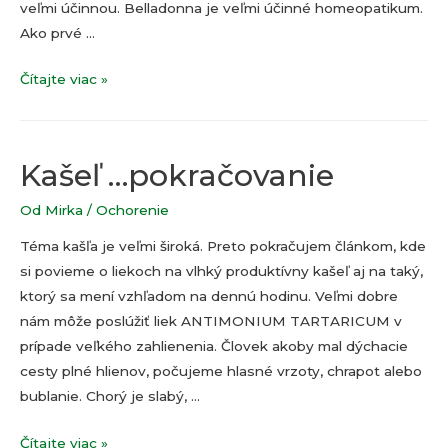
veľmi účinnou. Belladonna je veľmi účinné homeopatikum.
Ako prvé …
Belladonna
Čítajte viac »
Kašeľ …pokračovanie
Od
Mirka
/
Ochorenie
Téma kašľa je veľmi široká. Preto pokračujem článkom, kde
si povieme o liekoch na vlhký produktívny kašeľ aj na taký,
ktorý sa mení vzhľadom na dennú hodinu. Veľmi dobre
nám môže poslúžiť liek ANTIMONIUM TARTARICUM v
prípade veľkého zahlienenia. Človek akoby mal dýchacie
cesty plné hlienov, počujeme hlasné vrzoty, chrapot alebo
bublanie. Chorý je slabý, …
Kašeľ
Čítajte viac »