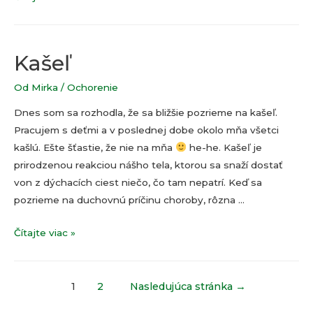
…
pokračovanie
Kašeľ
Od
Mirka
/
Ochorenie
Dnes som sa rozhodla, že sa bližšie pozrieme na kašeľ.
Pracujem s deťmi a v poslednej dobe okolo mňa všetci
kašlú. Ešte šťastie, že nie na mňa
he-he. Kašeľ je
prirodzenou reakciou nášho tela, ktorou sa snaží dostať
von z dýchacích ciest niečo, čo tam nepatrí. Keď sa
pozrieme na duchovnú príčinu choroby, rôzna …
Kašeľ
Čítajte viac »
Navigácia
1
2
Nasledujúca stránka
→
v