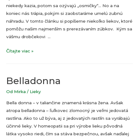
niekedy kazia, potom sa ozývajú „osmičky“… No a na
koniec nás trápia, pokým si zaobstaráme umelú zubnú
náhradu. V tomto článku si popíšeme niekoľko liekov, ktoré
pomôžu našim najmenším s prerezávaním zúbkov. Kým sa
vášmu drobčekovi …
„Rastú
Čítajte viac »
mu
zúbky…“
Belladonna
Od
Mirka
/
Lieky
Bella donna – v taliančine znamená krásna žena. Avšak
atropa belladonna – ľuľkovec zlomocný je veľmi jedovatá
rastlina. Ako to už býva, aj z jedovatých rastlín sa vyrábajú
účinné lieky. V homeopatii sa pri výrobe lieku pôvodná
látka vysoko riedi, čím sa stáva bezpečnou, avšak naďalej