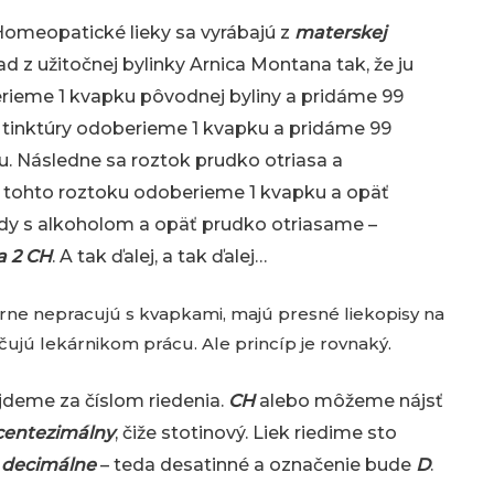
 Homeopatické lieky sa vyrábajú
z
materskej
d z užitočnej bylinky Arnica Montana tak, že ju
erieme 1 kvapku pôvodnej byliny a pridáme 99
j tinktúry odoberieme 1 kvapku a pridáme 99
u. Následne sa roztok prudko otriasa a
z tohto roztoku odoberieme 1 kvapku a opäť
dy s alkoholom a opäť prudko otriasame –
a 2 CH
. A tak ďalej, a tak ďalej…
e nepracujú s kvapkami, majú presné liekopisy na
hčujú lekárnikom prácu. Ale princíp je rovnaký.
ájdeme za číslom riedenia.
CH
alebo môžeme nájsť
centezimálny
, čiže stotinový. Liek riedime sto
e
decimálne
– teda desatinné a označenie bude
D
.