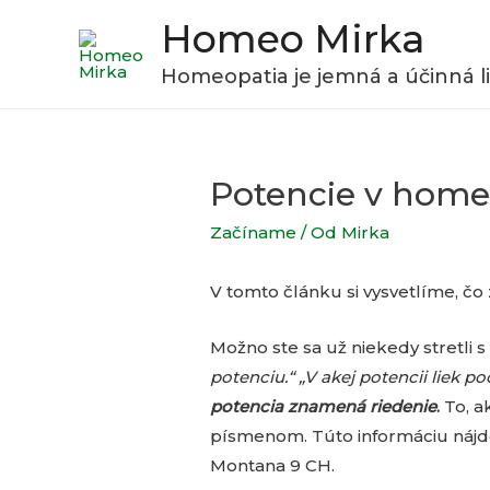
Homeo Mirka
Homeopatia je jemná a účinná l
Potencie v home
Začíname
/ Od
Mirka
V tomto článku si vysvetlíme, čo
Možno ste sa už niekedy stretli 
potenciu.“ „V akej potencii liek
potencia znamená riedenie
.
To, a
písmenom. Túto informáciu nájd
Montana 9 CH.