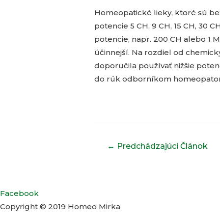
Homeopatické lieky, ktoré sú be
potencie 5 CH, 9 CH, 15 CH, 30 
potencie, napr. 200 CH alebo 1 M.
účinnejší. Na rozdiel od chemick
doporučila používať nižšie potenc
do rúk odborníkom homeopato
Navigácia
←
Predchádzajúci Článok
v
článku
Facebook
Copyright © 2019 Homeo Mirka