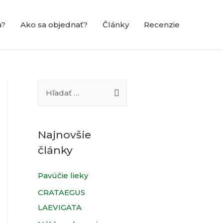
a?
Ako sa objednať?
Články
Recenzie
H
ľ
a
d
Najnovšie
a
články
ť
Pavúčie lieky
:
CRATAEGUS
LAEVIGATA