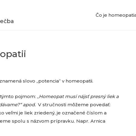
Čo je homeopati
iečba
opatii
 znamená slovo „potencia“ v homeopatii.
s týmto pojmom: „
Homeopat musí nájsť presný liek a
 podávame?“ apod.
V stručnosti môžeme povedať:
ko veľmi je liek zriedený, je označené číslom a
eme spolu s názvom prípravku. Napr. Arnica