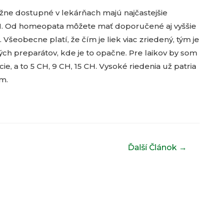
žne dostupné v lekárňach majú najčastejšie
CH. Od homeopata môžete mať doporučené aj vyššie
 Všeobecne platí, že čím je liek viac zriedený, tým je
ých preparátov, kde je to opačne. Pre laikov by som
ie, a to 5 CH, 9 CH, 15 CH. Vysoké riedenia už patria
m.
Ďalší Článok
→