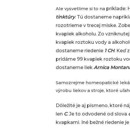
Ale vysvetlime si to na
príklade:
tinktúry
. Tú dostaneme napríkla
rozotrieme v trecej miske. Zob
kvapiek alkoholu. Zo vzniknute
kvapiek roztoku vody a alkohol
dostaneme riedenie
1 CH
. Keď 
pridáme 99 kvapiek roztoku vo
dostaneme liek
A
r
nica Montan
Samozrejme homeopatické lekárn
výrobu liekov a stroje, ktoré uľa
Dôležité je aj písmeno, ktoré n
len
C
. Je to odvodené od slova
kvapkami. Iné bežné riedenie j